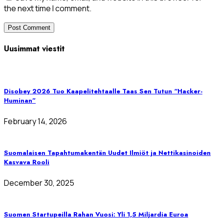
the next time I comment.
Uusimmat viestit
Disobey 2026 Tuo Kaapelitehtaalle Taas Sen Tutun “Hacker-
Huminan”
February 14, 2026
Suomalaisen Tapahtumakentän Uudet Ilmiöt ja Nettikasinoiden
Kasvava Rooli
December 30, 2025
Suomen Startupeilla Rahan Vuosi: Yli 1,5 Miljardia Euroa