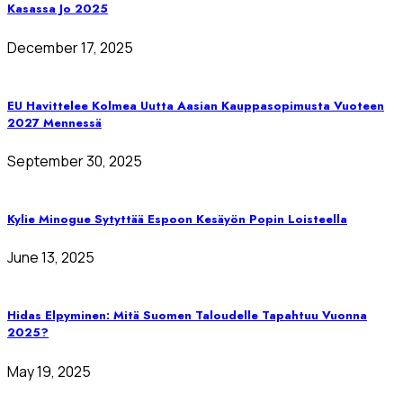
Kasassa Jo 2025
December 17, 2025
EU Havittelee Kolmea Uutta Aasian Kauppasopimusta Vuoteen
2027 Mennessä
September 30, 2025
Kylie Minogue Sytyttää Espoon Kesäyön Popin Loisteella
June 13, 2025
Hidas Elpyminen: Mitä Suomen Taloudelle Tapahtuu Vuonna
2025?
May 19, 2025