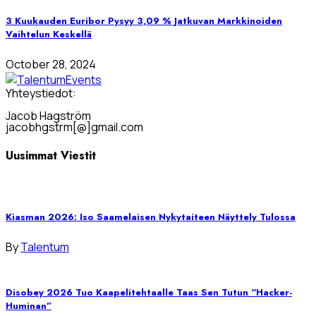
3 Kuukauden Euribor Pysyy 3,09 % Jatkuvan Markkinoiden
Vaihtelun Keskellä
October 28, 2024
Yhteystiedot:
Jacob Hagström
jacobhgstrm[@]gmail.com
Uusimmat Viestit
Kiasman 2026: Iso Saamelaisen Nykytaiteen Näyttely Tulossa
By
Talentum
Disobey 2026 Tuo Kaapelitehtaalle Taas Sen Tutun “Hacker-
Huminan”