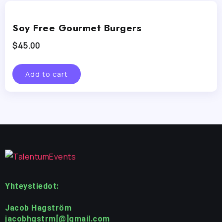
Soy Free Gourmet Burgers
$
45.00
Add to cart
Yhteystiedot:
Jacob Hagström
jacobhgstrm[@]gmail.com