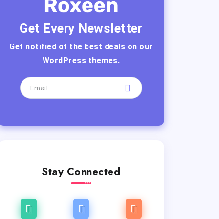
Get Every Newsletter
Get notified of the best deals on our
WordPress themes.
Stay Connected