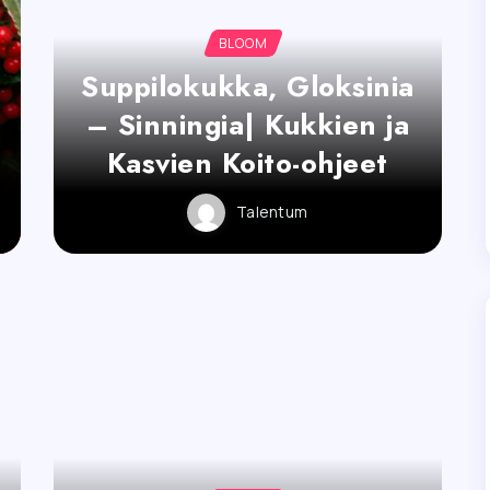
BLOOM
Suppilokukka, Gloksinia
– Sinningia| Kukkien ja
Kasvien Koito-ohjeet
Talentum