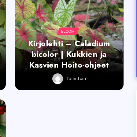
BLOOM
Kirjolehti – Caladium
bicolor | Kukkien ja
Kasvien Hoito-ohjeet
Talentum