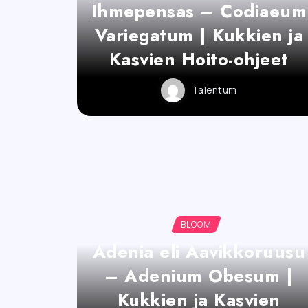
Ihmepensas – Codiaeum
Variegatum | Kukkien ja
Kasvien Hoito-ohjeet
Talentum
BLOOM
Adenia eli Aavikkoruusu
– Adenium Obesum |
Kukkien ja Kasvien