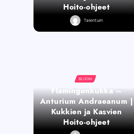
Hoito-ohjeet
Talentum
BLOOM
Flamingonkukka –
Anturium Andraeanum |
Kukkien ja Kasvien
Hoito-ohjeet