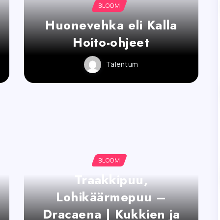
BLOOM
Huonevehka eli Kalla
Hoito-ohjeet
Talentum
BLOOM
Traakkipuu,
Lohikäärmepuu –
Dracaena | Kukkien ja