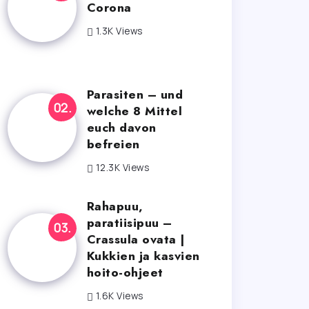
Corona
1.3K Views
Parasiten – und
welche 8 Mittel
euch davon
befreien
12.3K Views
Rahapuu,
paratiisipuu –
Crassula ovata |
Kukkien ja kasvien
hoito-ohjeet
1.6K Views