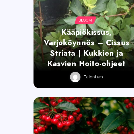
BLOOM
Kääpiökissus,
Varjoköynnös – Cissus
Striata | Kukkien ja
Kasvien Hoito-ohjeet
Talentum