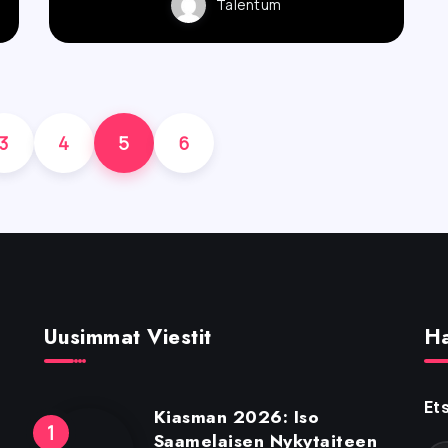
Talentum
3
4
5
6
Uusimmat Viestit
H
Ets
Kiasman 2026: Iso
Saamelaisen Nykytaiteen