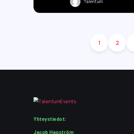
Talentum
1
2
Yhteystiedot:
Jacob Hagström