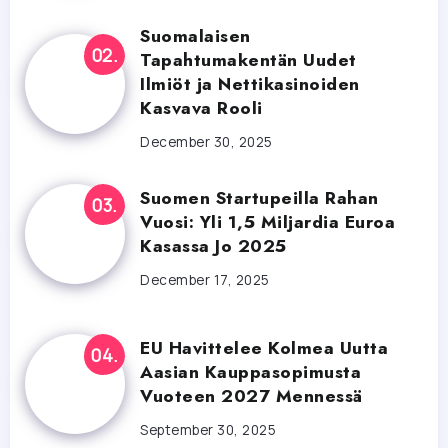
Suomalaisen
Tapahtumakentän Uudet
Ilmiöt ja Nettikasinoiden
Kasvava Rooli
December 30, 2025
Suomen Startupeilla Rahan
Vuosi: Yli 1,5 Miljardia Euroa
Kasassa Jo 2025
December 17, 2025
EU Havittelee Kolmea Uutta
Aasian Kauppasopimusta
Vuoteen 2027 Mennessä
September 30, 2025