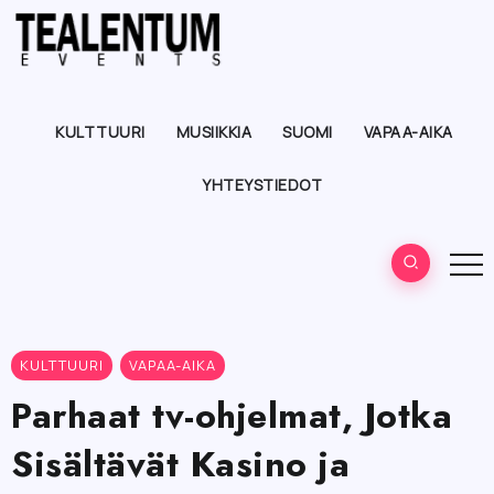
KULTTUURI
MUSIIKKIA
SUOMI
VAPAA-AIKA
YHTEYSTIEDOT
KULTTUURI
VAPAA-AIKA
Parhaat tv-ohjelmat, Jotka
Sisältävät Kasino ja