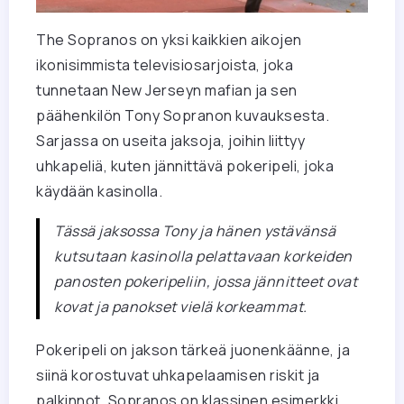
The Sopranos on yksi kaikkien aikojen
ikonisimmista televisiosarjoista, joka
tunnetaan New Jerseyn mafian ja sen
päähenkilön Tony Sopranon kuvauksesta.
Sarjassa on useita jaksoja, joihin liittyy
uhkapeliä, kuten jännittävä pokeripeli, joka
käydään kasinolla.
Tässä jaksossa Tony ja hänen ystävänsä
kutsutaan kasinolla pelattavaan korkeiden
panosten pokeripeliin, jossa jännitteet ovat
kovat ja panokset vielä korkeammat.
Pokeripeli on jakson tärkeä juonenkäänne, ja
siinä korostuvat uhkapelaamisen riskit ja
palkinnot. Sopranos on klassinen esimerkki