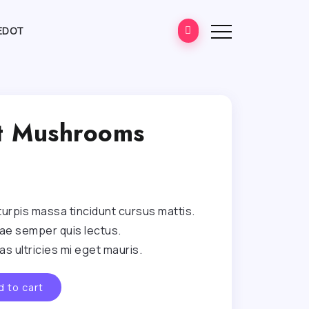
EDOT
t Mushrooms
 turpis massa tincidunt cursus mattis.
itae semper quis lectus.
s ultricies mi eget mauris.
d to cart