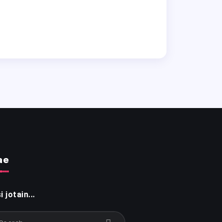
ae
i jotain...