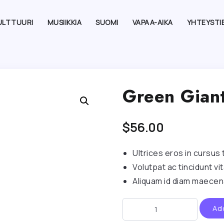
ULTTUURI
MUSIIKKIA
SUOMI
VAPAA-AIKA
YHTEYSTI
Green Gian
$
56.00
Ultrices eros in cursus
Volutpat ac tincidunt v
Aliquam id diam maecena
Ad