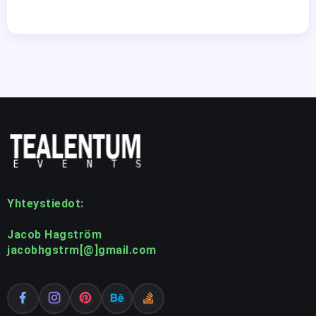
Yhteystiedot:
Jacob Hagström
jacobhgstrm[@]gmail.com