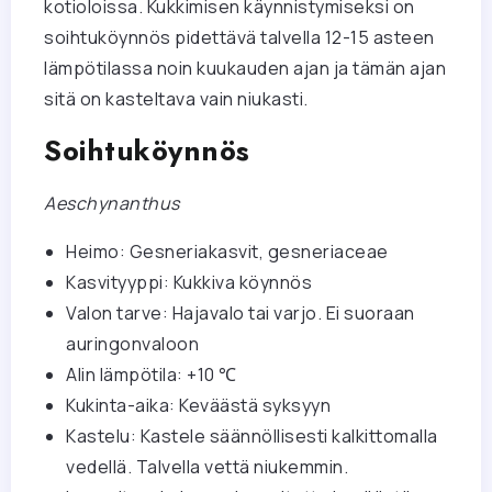
kotioloissa. Kukkimisen käynnistymiseksi on
soihtuköynnös pidettävä talvella 12-15 asteen
lämpötilassa noin kuukauden ajan ja tämän ajan
sitä on kasteltava vain niukasti.
Soihtuköynnös
Aeschynanthus
Heimo: Gesneriakasvit, gesneriaceae
Kasvityyppi: Kukkiva köynnös
Valon tarve: Hajavalo tai varjo. Ei suoraan
auringonvaloon
Alin lämpötila: +10 ℃
Kukinta-aika: Keväästä syksyyn
Kastelu: Kastele säännöllisesti kalkittomalla
vedellä. Talvella vettä niukemmin.