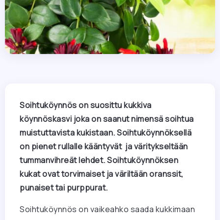
Soihtuköynnös on suosittu kukkiva
köynnöskasvi joka on saanut nimensä soihtua
muistuttavista kukistaan. Soihtuköynnöksellä
on pienet rullalle kääntyvät ja väritykseltään
tummanvihreät lehdet. Soihtuköynnöksen
kukat ovat torvimaiset ja väriltään oranssit,
punaiset tai purppurat.
Soihtuköynnös on vaikeahko saada kukkimaan