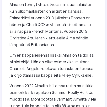
Alma on tehnyt yhteistyötä niin suomalaisten
kuin ulkomaalaistenkin artistien kanssa.
Esimerkiksi vuonna 2018 julkaistu Phases on
hänen ja Charli XCX:n yhdessä kirjoittama ja
sillä räppää French Montana. Vuoden 2019
Christina Aguileran kiertueella Alma nähtiin
lämppärinä Britanniassa.
Omien kappaleidensa lisäksi Alma on taidokas
biisintekijä. Hän on ollut esimerkiksi mukana
Charlie’s Angels -elokuvan tunnuksen teossa
ja kirjoittamassa kappaleita Miley Cyrukselle.
Vuonna 2022 Almalta tuli omaa uutta musiikkia
esimerkiksi kappaleen Summer Really Hurt Us
muodossa. Moni odottaa varmasti Almalta vielä
tunnettuja kappaleita ja pitkää uraa musiikin