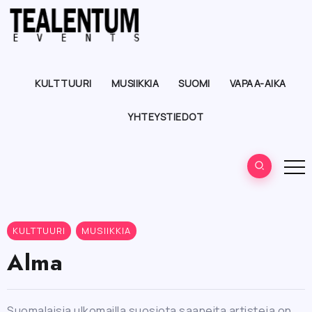
KULTTUURI
MUSIIKKIA
SUOMI
VAPAA-AIKA
YHTEYSTIEDOT
KULTTUURI
MUSIIKKIA
Alma
Suomalaisia ulkomailla suosiota saaneita artisteja on