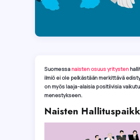
Suomessa
naisten osuus yritysten
hall
ilmiö ei ole pelkästään merkittävä edis
on myös laaja-alaisia positiivisia vaikut
menestykseen.
Naisten Hallituspaik