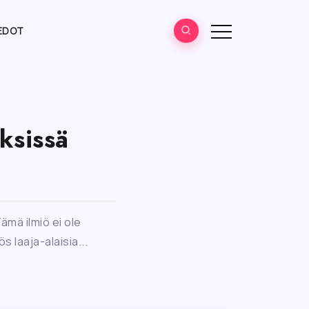
EDOT
ksissä
mä ilmiö ei ole
 laaja-alaisia...