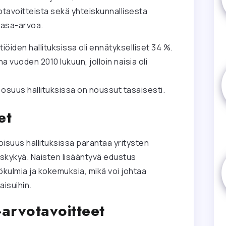
otavoitteista sekä yhteiskunnallisesta
tasa-arvoa.
öiden hallituksissa oli ennätykselliset 34 %.
vuoden 2010 lukuun, jolloin naisia oli
 osuus hallituksissa on noussut tasaisesti.
et
isuus hallituksissa parantaa yritysten
uskykyä. Naisten lisääntyvä edustus
ökulmia ja kokemuksia, mikä voi johtaa
aisuihin.
-arvotavoitteet