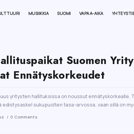
ULTTUURI
MUSIIKKIA
SUOMI
VAPAA-AIKA
YHTEYSTI
allituspaikat Suomen Yrity
at Ennätyskorkeudet
s yritysten hallituksissa on noussut ennätyskorkealle. Tä
 edistysaskel sukupuolten tasa-arvossa, vaan sillä on myös
ws
0 Comments