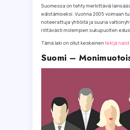
Suomessa on tehty merkittäviä lainsää
edistämiseksi. Vuonna 2005 voimaan tullu
noteerattuja yhtiöitä ja suuria valtiony
riittävästi molempien sukupuolten edust
Tämä laki on ollut keskeinen
tekijä nais
Suomi – Monimuotois