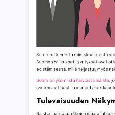
Suomi on tunnettu edistyksellisestä a
Suomen hallitukset ja yritykset ovat ott
edistämisessä, mikä heijastuu myös nai
Suomi on yksi niistä harvoista maista
, 
systemaattisesti ja menestyksekkäästi k
Tulevaisuuden Näky
Naisten hallituspaikkojen määrä jatkaa