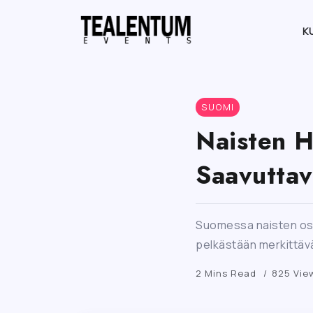
K
SUOMI
Naisten H
Saavuttav
Suomessa naisten osuu
pelkästään merkittävä
2 Mins Read
825 Vie