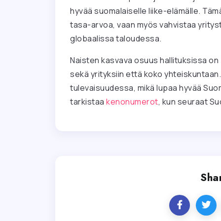
hyvää suomalaiselle liike-elämälle. Täm
tasa-arvoa, vaan myös vahvistaa yrityste
globaalissa taloudessa.
Naisten kasvava osuus hallituksissa on p
sekä yrityksiin että koko yhteiskuntaan
tulevaisuudessa, mikä lupaa hyvää Suom
tarkistaa
kenonumerot
, kun seuraat S
Shar