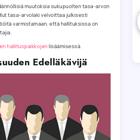
dännöllisiä muutoksia sukupuolten tasa-arvon
t tasa-arvolaki velvoittaa julkisesti
htiöitä varmistamaan, että hallituksissa on
ajia.
ten hallituspaikkojen
lisäämisessä.
uuden Edelläkävijä