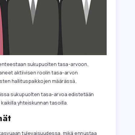
senteestaan sukupuolten tasa-arvoon.
aneet aktiivisen roolin tasa-arvon
sten hallituspaikkojen määrässä.
joissa sukupuolten tasa-arvoa edistetään
aikilla yhteiskunnan tasoilla.
mät
 kasvuaan tulevaisuudessa, mikä ennustaa