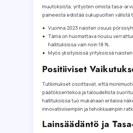
muutoksista, yritysten omista tasa-arv
paineesta edistää sukupuolten välistä 
Vuonna 2023 naisten osuus pörssiyhti
Tämä on huomattava nousu verrattuna 
hallituksissa vain noin 18 %.
Myös yksityisissä yrityksissä naisten
Positiiviset Vaikutuks
Tutkimukset osoittavat, että monimuoto
päätöksentekoa ja taloudellista suorit
hallituksissa tuo mukanaan erilaisia näk
innovatiivisempiin ja tehokkaampiin ratk
Lainsäädäntö ja Tasa