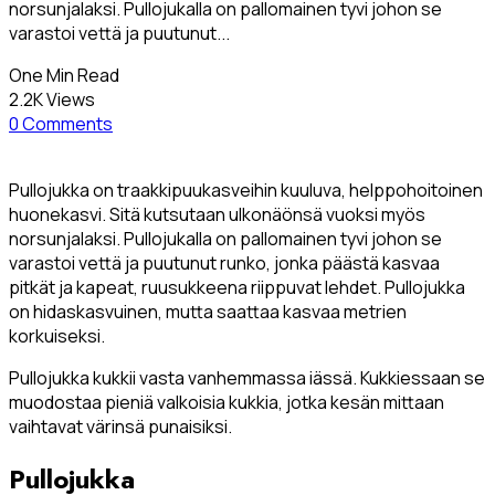
norsunjalaksi. Pullojukalla on pallomainen tyvi johon se
varastoi vettä ja puutunut...
One Min Read
2.2K Views
0 Comments
Pullojukka on traakkipuukasveihin kuuluva, helppohoitoinen
huonekasvi. Sitä kutsutaan ulkonäönsä vuoksi myös
norsunjalaksi. Pullojukalla on pallomainen tyvi johon se
varastoi vettä ja puutunut runko, jonka päästä kasvaa
pitkät ja kapeat, ruusukkeena riippuvat lehdet. Pullojukka
on hidaskasvuinen, mutta saattaa kasvaa metrien
korkuiseksi.
Pullojukka kukkii vasta vanhemmassa iässä. Kukkiessaan se
muodostaa pieniä valkoisia kukkia, jotka kesän mittaan
vaihtavat värinsä punaisiksi.
Pullojukka