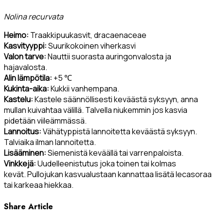
Nolina recurvata
Heimo:
Traakkipuukasvit, dracaenaceae
Kasvityyppi:
Suurikokoinen viherkasvi
Valon tarve:
Nauttii suorasta auringonvalosta ja
hajavalosta.
Alin lämpötila:
+5 ℃
Kukinta-aika:
Kukkii vanhempana.
Kastelu:
Kastele säännöllisesti keväästä syksyyn, anna
mullan kuivahtaa välillä. Talvella niukemmin jos kasvia
pidetään viileämmässä.
Lannoitus:
Vähätyppistä lannoitetta keväästä syksyyn.
Talviaika ilman lannoitetta.
Lisääminen:
Siemenistä keväällä tai varrenpaloista.
Vinkkejä:
Uudelleenistutus joka toinen tai kolmas
kevät. Pullojukan kasvualustaan kannattaa lisätä lecasoraa
tai karkeaa hiekkaa.
Share Article