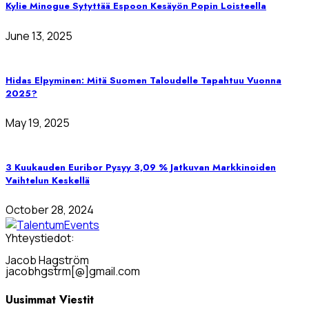
Kylie Minogue Sytyttää Espoon Kesäyön Popin Loisteella
June 13, 2025
Hidas Elpyminen: Mitä Suomen Taloudelle Tapahtuu Vuonna
2025?
May 19, 2025
3 Kuukauden Euribor Pysyy 3,09 % Jatkuvan Markkinoiden
Vaihtelun Keskellä
October 28, 2024
Yhteystiedot:
Jacob Hagström
jacobhgstrm[@]gmail.com
Uusimmat Viestit