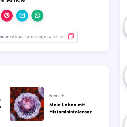
Next
a
Mein Leben mit
n
Histaminintoleranz