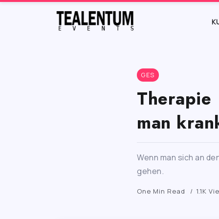
K
GES
Therapie 
man kran
Wenn man sich an den 
gehen.
One Min Read
1.1K Vi