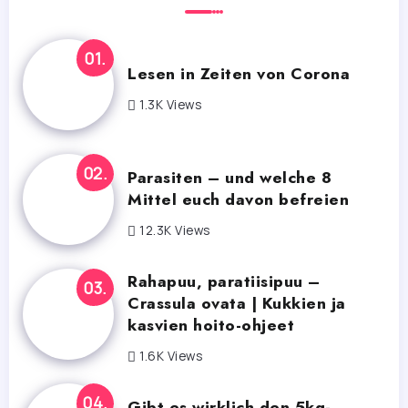
Lesen in Zeiten von Corona
1.3K Views
Parasiten – und welche 8
Mittel euch davon befreien
12.3K Views
Rahapuu, paratiisipuu –
Crassula ovata | Kukkien ja
kasvien hoito-ohjeet
1.6K Views
Gibt es wirklich den 5kg-