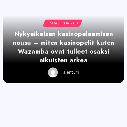
UNCATEGORIZED
Nykyaikaisen kasinopelaamisen
nousu – miten kasinopelit kuten
Wazamba ovat tulleet osaksi
aikuisten arkea
Talentum