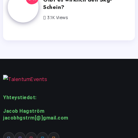
Schein?
3.1K Views
Yhteystiedot:
Jacob Hagström
jacobhgstrm[@]gmail.com