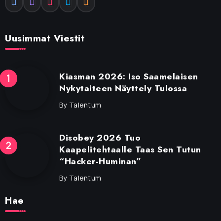
Uusimmat Viestit
Kiasman 2026: Iso Saamelaisen
Nykytaiteen Näyttely Tulossa
By
Talentum
Disobey 2026 Tuo
Kaapelitehtaalle Taas Sen Tutun
“Hacker-Huminan”
By
Talentum
Hae